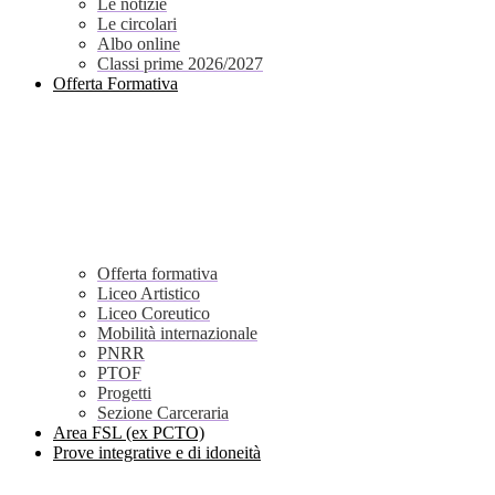
Le notizie
Le circolari
Albo online
Classi prime 2026/2027
Offerta Formativa
Offerta formativa
Liceo Artistico
Liceo Coreutico
Mobilità internazionale
PNRR
PTOF
Progetti
Sezione Carceraria
Area FSL (ex PCTO)
Prove integrative e di idoneità