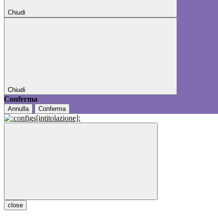
Chiudi
Chiudi
Conferma
Annulla
Conferma
close