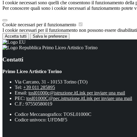
I cookie necessari sono quelli che consentono il funzionamento della pi
Per conoscere quali sono i cookie necessari al funzionamento potete v
Cookie necessari per il funzionamento
I cookie necessari per il funzionamento non possono essere disabilitati.
Accetta tutti
Salva le preferenze
Primo Liceo Artistico Torino
Contatti
Primo Liceo Artistico Torino
Via Carcano, 31 - 10153 Torino (TO)
Tel:
+39 011 285895
Email:
tosl01000c@istruzione.it
Link per inviare una mail
PEC:
tosl01000C@pec.istruzione.it
Link per inviare una mail
C.F.: 97550580019
Codice Meccanografico: TOSL01000C
Codice univoco: UFDMF5