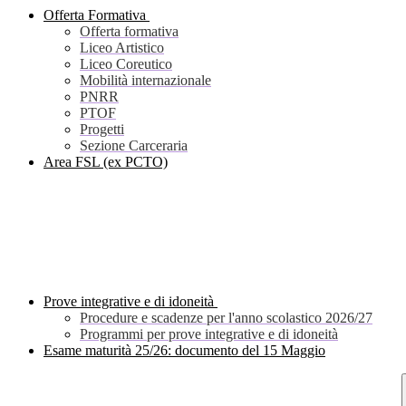
Offerta Formativa
Offerta formativa
Liceo Artistico
Liceo Coreutico
Mobilità internazionale
PNRR
PTOF
Progetti
Sezione Carceraria
Area FSL (ex PCTO)
Prove integrative e di idoneità
Procedure e scadenze per l'anno scolastico 2026/27
Programmi per prove integrative e di idoneità
Esame maturità 25/26: documento del 15 Maggio