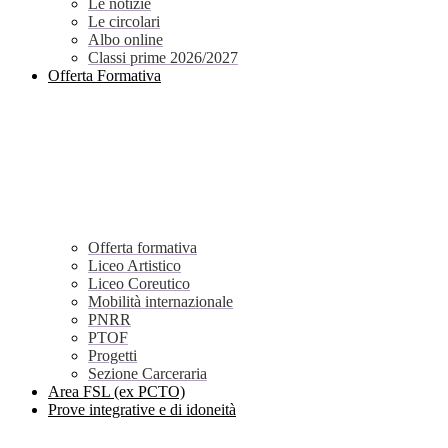
Le notizie
Le circolari
Albo online
Classi prime 2026/2027
Offerta Formativa
Offerta formativa
Liceo Artistico
Liceo Coreutico
Mobilità internazionale
PNRR
PTOF
Progetti
Sezione Carceraria
Area FSL (ex PCTO)
Prove integrative e di idoneità