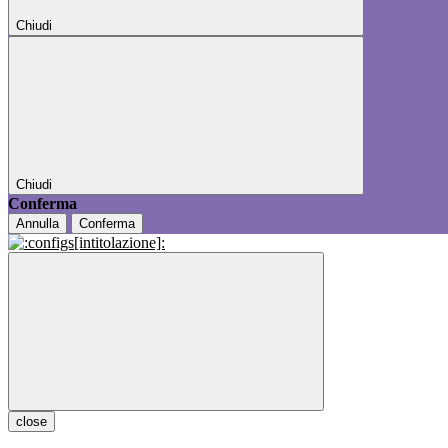
Chiudi
Chiudi
Conferma
Annulla
Conferma
close