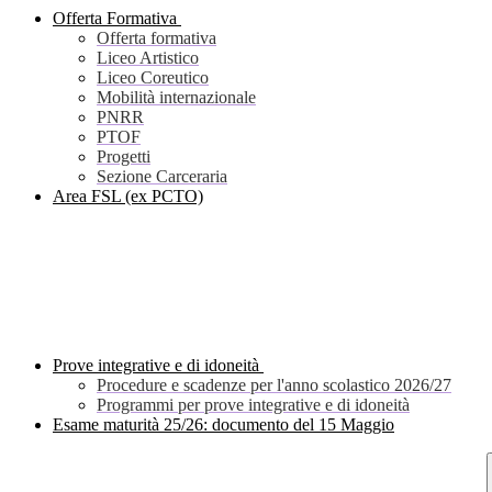
Offerta Formativa
Offerta formativa
Liceo Artistico
Liceo Coreutico
Mobilità internazionale
PNRR
PTOF
Progetti
Sezione Carceraria
Area FSL (ex PCTO)
Prove integrative e di idoneità
Procedure e scadenze per l'anno scolastico 2026/27
Programmi per prove integrative e di idoneità
Esame maturità 25/26: documento del 15 Maggio