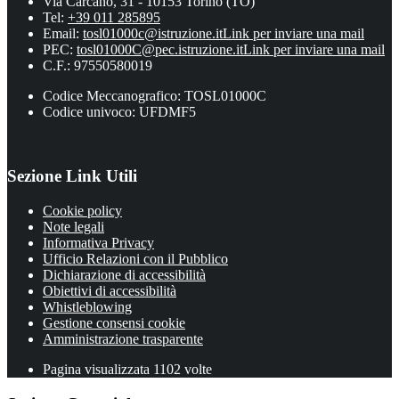
Via Carcano, 31 - 10153 Torino (TO)
Tel:
+39 011 285895
Email:
tosl01000c@istruzione.it
Link per inviare una mail
PEC:
tosl01000C@pec.istruzione.it
Link per inviare una mail
C.F.: 97550580019
Codice Meccanografico: TOSL01000C
Codice univoco: UFDMF5
Sezione Link Utili
Cookie policy
Note legali
Informativa Privacy
Ufficio Relazioni con il Pubblico
Dichiarazione di accessibilità
Obiettivi di accessibilità
Whistleblowing
Gestione consensi cookie
Amministrazione trasparente
Pagina visualizzata
1102
volte