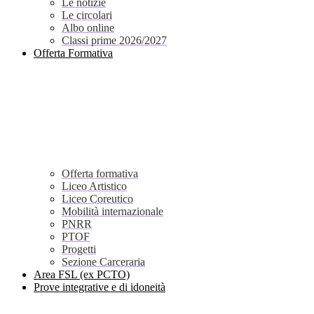
Le notizie
Le circolari
Albo online
Classi prime 2026/2027
Offerta Formativa
Offerta formativa
Liceo Artistico
Liceo Coreutico
Mobilità internazionale
PNRR
PTOF
Progetti
Sezione Carceraria
Area FSL (ex PCTO)
Prove integrative e di idoneità