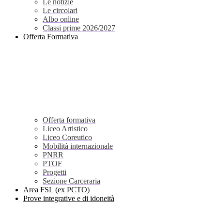
Le notizie
Le circolari
Albo online
Classi prime 2026/2027
Offerta Formativa
Offerta formativa
Liceo Artistico
Liceo Coreutico
Mobilità internazionale
PNRR
PTOF
Progetti
Sezione Carceraria
Area FSL (ex PCTO)
Prove integrative e di idoneità