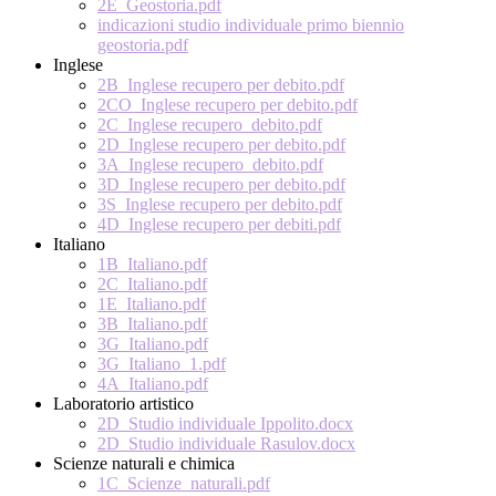
2E_Geostoria.pdf
indicazioni studio individuale primo biennio
geostoria.pdf
Inglese
2B_Inglese recupero per debito.pdf
2CO_Inglese recupero per debito.pdf
2C_Inglese recupero_debito.pdf
2D_Inglese recupero per debito.pdf
3A_Inglese recupero_debito.pdf
3D_Inglese recupero per debito.pdf
3S_Inglese recupero per debito.pdf
4D_Inglese recupero per debiti.pdf
Italiano
1B_Italiano.pdf
2C_Italiano.pdf
1E_Italiano.pdf
3B_Italiano.pdf
3G_Italiano.pdf
3G_Italiano_1.pdf
4A_Italiano.pdf
Laboratorio artistico
2D_Studio individuale Ippolito.docx
2D_Studio individuale Rasulov.docx
Scienze naturali e chimica
1C_Scienze_naturali.pdf