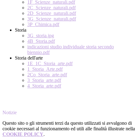
1F_Scienze_naturali.pdf
2C_Scienze_naturali.pdf
2D_Scienze_naturali.pdf
3G_Scienze_naturali.pdf
3P_Chimica.pdf
Storia
3G_storia.jpg
4B_Storia.pdf
indicazioni studio individuale storia secondo
biennio.pdf
Storia dell'arte
1E_1C_Storia_arte.pdf
1_Storia_Arte.pdf
2Co_Storia_arte.pdf
3_Storia_arte.pdf
4_Storia_arte.pdf
Notizie
Questo sito o gli strumenti terzi da questo utilizzati si avvalgono di
cookie necessari al funzionamento ed utili alle finalità illustrate nella
COOKIE POLICY
.