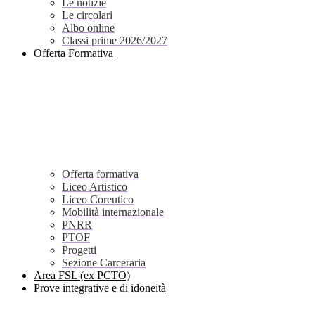
Le notizie
Le circolari
Albo online
Classi prime 2026/2027
Offerta Formativa
Offerta formativa
Liceo Artistico
Liceo Coreutico
Mobilità internazionale
PNRR
PTOF
Progetti
Sezione Carceraria
Area FSL (ex PCTO)
Prove integrative e di idoneità