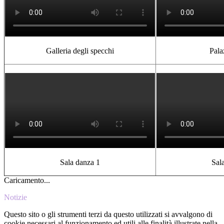
Galleria degli specchi
Pala
Sala danza 1
Sal
Caricamento...
Notizie
Questo sito o gli strumenti terzi da questo utilizzati si avvalgono di
cookie necessari al funzionamento ed utili alle finalità illustrate nella