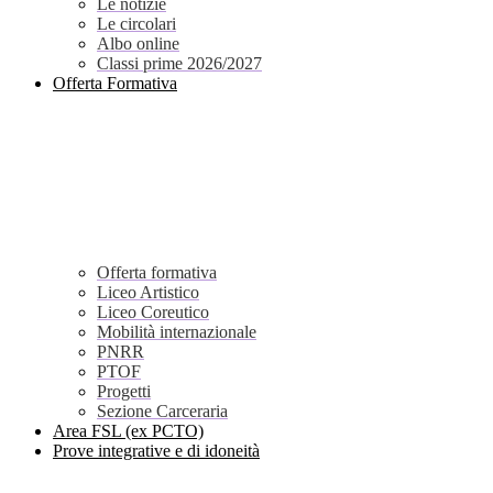
Le notizie
Le circolari
Albo online
Classi prime 2026/2027
Offerta Formativa
Offerta formativa
Liceo Artistico
Liceo Coreutico
Mobilità internazionale
PNRR
PTOF
Progetti
Sezione Carceraria
Area FSL (ex PCTO)
Prove integrative e di idoneità