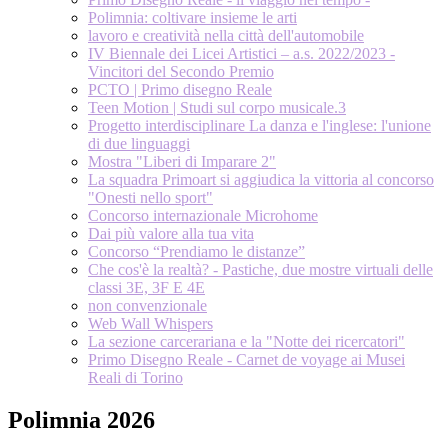
Polimnia: coltivare insieme le arti
lavoro e creatività nella città dell'automobile
IV Biennale dei Licei Artistici – a.s. 2022/2023 -
Vincitori del Secondo Premio
PCTO | Primo disegno Reale
Teen Motion | Studi sul corpo musicale.3
Progetto interdisciplinare La danza e l'inglese: l'unione
di due linguaggi
Mostra "Liberi di Imparare 2"
La squadra Primoart si aggiudica la vittoria al concorso
"Onesti nello sport"
Concorso internazionale Microhome
Dai più valore alla tua vita
Concorso “Prendiamo le distanze”
Che cos'è la realtà? - Pastiche, due mostre virtuali delle
classi 3E, 3F E 4E
non convenzionale
Web Wall Whispers
La sezione carcerariana e la "Notte dei ricercatori"
Primo Disegno Reale - Carnet de voyage ai Musei
Reali di Torino
Polimnia 2026