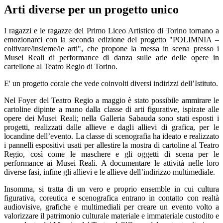
Arti diverse per un progetto unico
I ragazzi e le ragazze del Primo Liceo Artistico di Torino tornano a
emozionarci con la seconda edizione del progetto "POLIMNIA –
coltivare/insieme/le arti", che propone la messa in scena presso i
Musei Reali di performance di danza sulle arie delle opere in
cartellone al Teatro Regio di Torino.
E' un progetto corale che vede coinvolti diversi indirizzi dell’Istituto.
Nel Foyer del Teatro Regio a maggio è stato possibile ammirare le
cartoline dipinte a mano dalla classe di arti figurative, ispirate alle
opere dei Musei Reali; nella Galleria Sabauda sono stati esposti i
progetti, realizzati dalle allieve e dagli allievi di grafica, per le
locandine dell’evento. La classe di scenografia ha ideato e realizzato
i pannelli espositivi usati per allestire la mostra di cartoline al Teatro
Regio, così come le maschere e gli oggetti di scena per le
performance ai Musei Reali. A documentare le attività nelle loro
diverse fasi, infine gli allievi e le allieve dell’indirizzo multimediale.
Insomma, si tratta di un vero e proprio ensemble in cui cultura
figurativa, coreutica e scenografica entrano in contatto con realtà
audiovisive, grafiche e multimediali per creare un evento volto a
valorizzare il patrimonio culturale materiale e immateriale custodito e