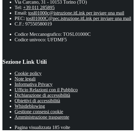
Via Carcano, 31 - 10153 Torino (TO)
Tel:
+39 011 285895
Email:
tosl01000c@istruzione.it
Link per inviare una mail
PEC:
tosl01000C@pec.istruzione.it
Link per inviare una mail
C.F.: 97550580019
Codice Meccanografico: TOSL01000C
Codice univoco: UFDMF5
Sezione Link Utili
Cookie policy
Note legali
Informativa Privacy
Ufficio Relazioni con il Pubblico
Dichiarazione di accessibilità
Obiettivi di accessibilità
Whistleblowing
Gestione consensi cookie
Amministrazione trasparente
Pagina visualizzata
185
volte