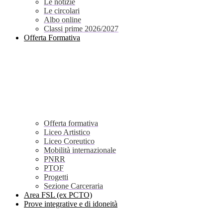
Le notizie
Le circolari
Albo online
Classi prime 2026/2027
Offerta Formativa
Offerta formativa
Liceo Artistico
Liceo Coreutico
Mobilità internazionale
PNRR
PTOF
Progetti
Sezione Carceraria
Area FSL (ex PCTO)
Prove integrative e di idoneità