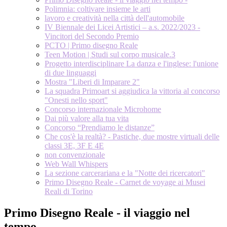
Polimnia: coltivare insieme le arti
lavoro e creatività nella città dell'automobile
IV Biennale dei Licei Artistici – a.s. 2022/2023 -
Vincitori del Secondo Premio
PCTO | Primo disegno Reale
Teen Motion | Studi sul corpo musicale.3
Progetto interdisciplinare La danza e l'inglese: l'unione
di due linguaggi
Mostra "Liberi di Imparare 2"
La squadra Primoart si aggiudica la vittoria al concorso
"Onesti nello sport"
Concorso internazionale Microhome
Dai più valore alla tua vita
Concorso “Prendiamo le distanze”
Che cos'è la realtà? - Pastiche, due mostre virtuali delle
classi 3E, 3F E 4E
non convenzionale
Web Wall Whispers
La sezione carcerariana e la "Notte dei ricercatori"
Primo Disegno Reale - Carnet de voyage ai Musei
Reali di Torino
Primo Disegno Reale - il viaggio nel
tempo -